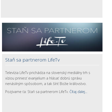
Staň sa partnerom LifeTv
Televízia LifeTv prichádza na slovenský mediálny trh s
víziou priniesť evanjelium a hlásať dobrú správu
nenásilným spôsobom, a tak šíriť Božie kráľovstvo.
Pozývame ťa: Staň sa partnerom LifeTv.
Čítaj ďalej...