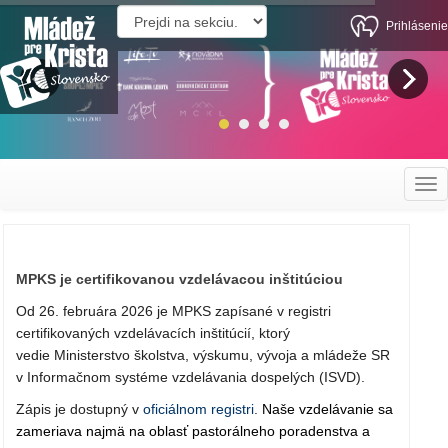
Prihlásenie
Tog
navi
MPKS je certifikovanou vzdelávacou inštitúciou
Od 26. februára 2026 je MPKS zapísané v registri
certifikovaných vzdelávacích inštitúcií, ktorý
vedie Ministerstvo školstva, výskumu, vývoja a mládeže SR
v Informačnom systéme vzdelávania dospelých (ISVD).
Zápis je dostupný v
oficiálnom registri
.
Naše vzdelávanie sa
zameriava najmä na oblasť pastorálneho poradenstva a