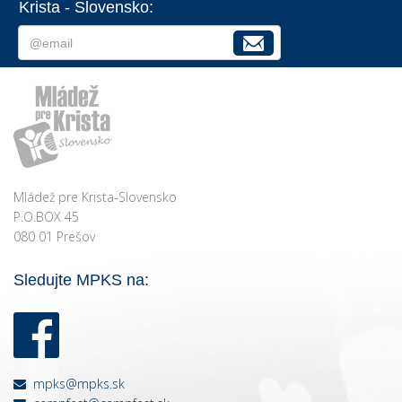
Krista - Slovensko:
Mládež pre Krista-Slovensko
P.O.BOX 45
080 01 Prešov
Sledujte MPKS na:
mpks@mpks.sk