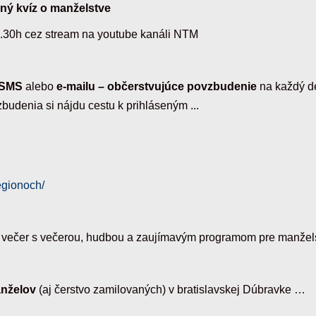
ý kvíz o manželstve
0.30h cez stream na youtube kanáli NTM
 SMS
alebo
e-mailu – občerstvujúce povzbudenie
na každý d
zbudenia si nájdu cestu k prihláseným ...
egionoch/
 večer s večerou, hudbou a zaujímavým programom pre manžel
anželov
(aj čerstvo zamilovaných) v bratislavskej Dúbravke …