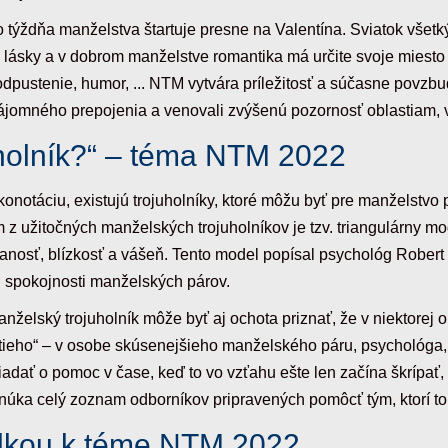
o týždňa manželstva štartuje presne na Valentína. Sviatok všet
lásky a v dobrom manželstve romantika má určite svoje miesto 
odpustenie, humor, ... NTM vytvára príležitosť a súčasne povzbu
ájomného prepojenia a venovali zvýšenú pozornosť oblastiam, v 
uholník?“ – téma NTM 2022
konotáciu, existujú trojuholníky, ktoré môžu byť pre manželstv
z užitočných manželských trojuholníkov je tzv. triangulárny mode
nosť, blízkosť a vášeň. Tento model popísal psychológ Robert
 spokojnosti manželských párov.
lský trojuholník môže byť aj ochota priznať, že v niektorej o
tieho“ – v osobe skúsenejšieho manželského páru, psychológa,
iadať o pomoc v čase, keď to vo vzťahu ešte len začína škrípať,
ka celý zoznam odborníkov pripravených pomôcť tým, ktorí to 
elkou k téme NTM 2022