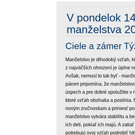
V pondelok 14
manželstva 2
Ciele a zámer T
Manželstvo je dlhodobý vzťah, 
z najväčších ohrození je úplne n
Avšak, nemusí to tak byť - man
párom pripomína, že manželstvo 
úspech a pre dobré spolužitie v m
ktoré vzťah obohatia a posilnia. 
novým zručnostiam a priniesť po
manželstvo vytvára stabilitu a be
ich deti, pokiaľ ich majú. A zati
potrebujú svoj vzťah podrobiť hl