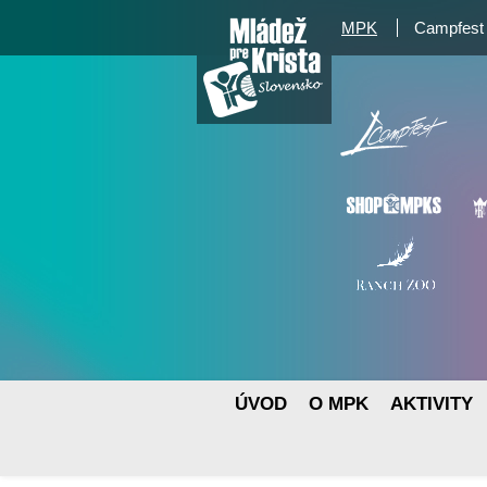
MPK
Campfest
ÚVOD
O MPK
AKTIVITY