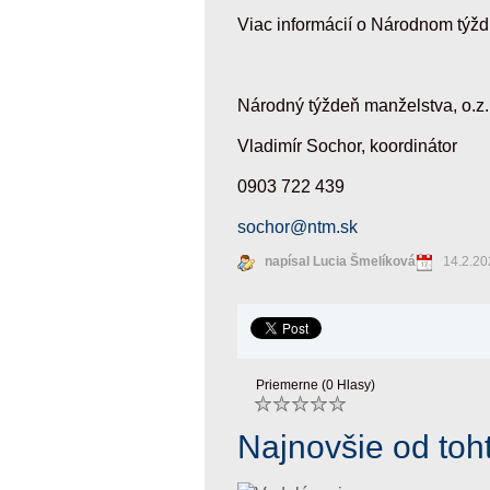
Viac informácií o Národnom týž
Národný týždeň manželstva, o.z.
Vladimír Sochor, koordinátor
0903 722 439
sochor@ntm.sk
napísal Lucia Šmelíková
14.2.20
Priemerne (0 Hlasy)
Najnovšie od toh