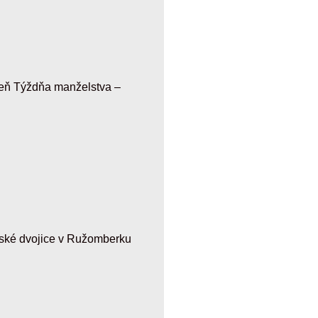
eň Týždňa manželstva –
ské dvojice v Ružomberku