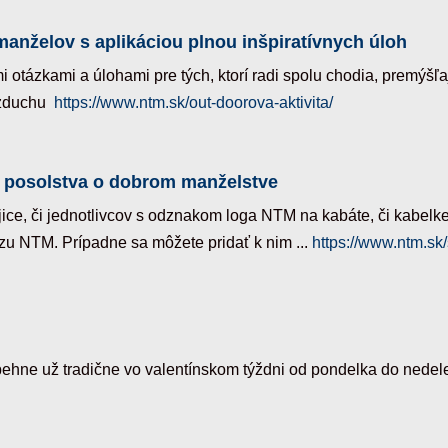
anželov s aplikáciou plnou inšpiratívnych úloh
 otázkami a úlohami pre tých, ktorí radi spolu chodia, premýšľa
vzduchu
https://www.ntm.sk/out-doorova-aktivita/
 posolstva o dobrom manželstve
, či jednotlivcov s odznakom loga NTM na kabáte, či kabelke ... 
kazu NTM. Prípadne sa môžete pridať k nim ...
https://www.ntm.sk
hne už tradične vo valentínskom týždni od pondelka do nedele;