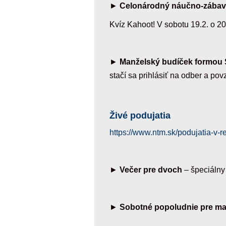
►
Celonárodný náučno-zábavn
Kvíz Kahoot! V sobotu 19.2. o 2
►
Manželský budíček formou
stačí sa prihlásiť na odber a pov
Živé podujatia
https://www.ntm.sk/podujatia-v-r
►
Večer pre dvoch
– špeciálny
►
Sobotné popoludnie pre m