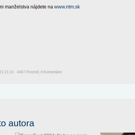
dni manželstva nájdete na
www.ntm.sk
22 21:13
4407 Prezretí,
0 Komentáre
to autora