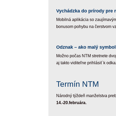
Vychádzka do prírody pre m
Mobilná aplikácia so zaujímavými
bonusom pohybu na čerstvom 
Odznak – ako malý symbol
Možno počas NTM stretnete dvojice
aj takto viditeľne prihlásiť k od
Termín NTM
Národný týždeň manželstva prebe
14.-20.februára.