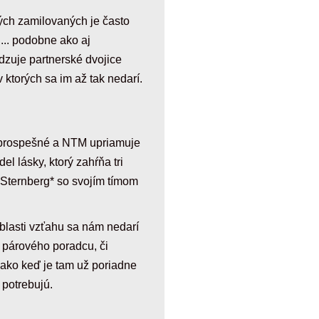
kých zamilovaných je často
... podobne ako aj
dzuje partnerské dvojice
ktorých sa im až tak nedarí.
o prospešné a NTM upriamuje
l lásky, ktorý zahŕňa tri
 Sternberg* so svojím tímom
blasti vzťahu sa nám nedarí
 párového poradcu, či
 ako keď je tam už poriadne
potrebujú.