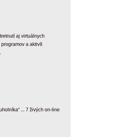
etnutí aj virtuálnych
 programov a aktivít
.
olníka“ ... 7 živých on-line