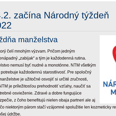
.2. začína Národný týždeň
022
ýždňa manželstva
ktorý čelí mnohým výzvam. Pričom jedným
enápadný „zabijak“ a tým je každodenná rutina.
želstvo nemusí byť nudné a monotónne. NTM všetkým
potrebuje každodennú starostlivosť. Pre spoločný
anželstve je užitočné osvojiť si určité zručnosti,
NTM je príležitosťou prehodnotiť vzťahy, naučiť sa
trebné osvieženie. Zdravé a dobre fungujúce
zpečie, z čoho benefitujú nielen obaja partneri ale aj
aľ čo niektorým párom stačí vzájomné spolužitie len kozmeticky re
bšej údržbe.