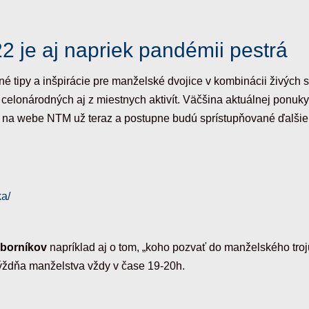
 je aj napriek pandémii pestrá
 tipy a inšpirácie pre manželské dvojice v kombinácii živých str
celonárodných aj z miestnych aktivít. Väčšina aktuálnej ponuky
 na webe NTM už teraz a postupne budú sprístupňované ďalšie
ka/
borníkov
napríklad aj o tom, „koho pozvať do manželského trojuh
ždňa manželstva vždy v čase 19-20h.