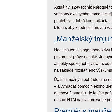
Aktuálny, 12-ty ročník Národnéh
vnímaný ako symbol romantickej 
priateľstvo, dobrá komunikácia, 
k tomu, aby zhodnotili úroveň vz
„Manželský troj
Hoci má tento slogan podozrivú 
pozornosť práve na také. Jedným 
aspekty spokojného vzťahu: odda
na základe rozsiahleho výskumu
Ďalším možným pohľadom na manže
– a vyhľadať pomoc niekoho „tre
duchovnú autoritu. Je lepšie pož
dusno. NTM na svojom webe ponú
Premiér s manž